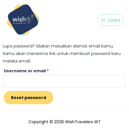
Skip
Links
to
content
Links
Lupa password? Silakan masukkan alamat email Kamu.
Required
Kamu akan menerima link untuk membuat password baru
melalui email..
Username or email
*
Reset password
Copyright © 2026
WishTravelers WT