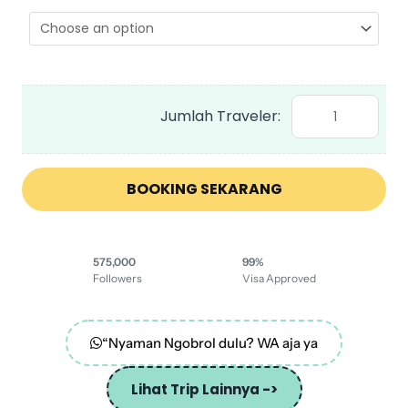
24
Oct
2024
US
East
America
by
Qatar
BOOKING SEKARANG
Airways
(Hanya
575,000
99%
Untuk
Followers
Visa Approved
Peserta
yang
“Nyaman Ngobrol dulu? WA aja ya
telah
memiliki
Lihat Trip Lainnya ->
Visa