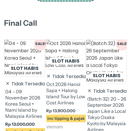
America)
quantity
Final Call
Original
Current
Original
Curren
SALE!
SALE!
price
price
price
price
was:
is:
was:
is:
(
Rp 14.900.000.
Rp 13.000.000.
Rp 19.900.000.
Rp 18.
S
J
E
Tidak Tersedia
R
Tidak Tersedia
Oct 2026 Hanoi
Sapa + Halong
Tidak Tersedia
04 – 09
Island Tour by Low
November 2026
J
(Batch 32) 20 – 26
Cost Airlines
Korea Seoul +
September 2026
Nami Island by
Rp
13.900.000
Japan Like a Local
Malaysia Airlines
Tokyo Osaka
Kyoto by Malaysia
Rp
13.000.000
Vietnam
Airlines