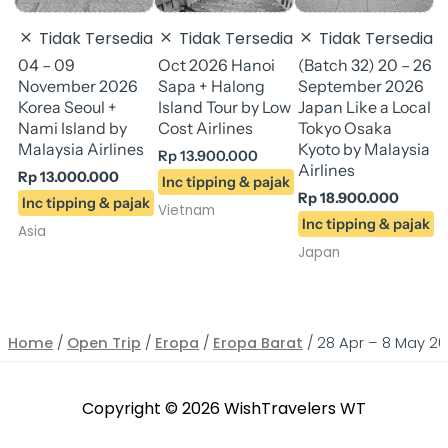
Tidak Tersedia
Tidak Tersedia
Tidak Tersedia
J
04 – 09
Oct 2026 Hanoi
(Batch 32) 20 – 26
November 2026
Sapa + Halong
September 2026
Korea Seoul +
Island Tour by Low
Japan Like a Local
Nami Island by
Cost Airlines
Tokyo Osaka
Malaysia Airlines
Kyoto by Malaysia
Rp
13.900.000
Airlines
Rp
13.000.000
Rp
18.900.000
Vietnam
Asia
Japan
Home
/
Open Trip
/
Eropa
/
Eropa Barat
/ 28 Apr – 8 May 20
Copyright © 2026
WishTravelers WT