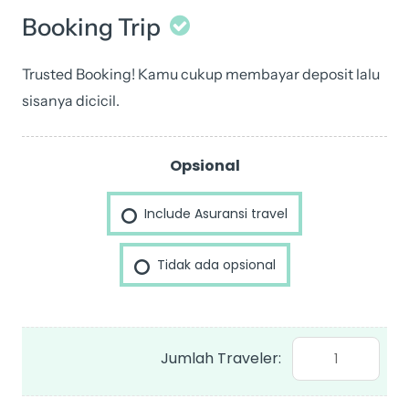
Booking Trip
Trusted Booking! Kamu cukup membayar deposit lalu
sisanya dicicil.
24
-
Opsional
28
Jan
Include Asuransi travel
2025
Hongkong
Tidak ada opsional
Macau
Like
a
Local
by