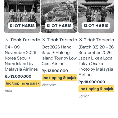
(
Rp 14.900.000.
Rp 13.000.000.
Rp 19.900.000.
Rp 18.
S
J
E
R
Tidak Tersedia
Tidak Tersedia
Tidak Tersedia
J
04 – 09
Oct 2026 Hanoi
(Batch 32) 20 – 26
November 2026
Sapa + Halong
September 2026
Korea Seoul +
Island Tour by Low
Japan Like a Local
Nami Island by
Cost Airlines
Tokyo Osaka
Malaysia Airlines
Kyoto by Malaysia
Rp
13.900.000
Airlines
Rp
13.000.000
Rp
18.900.000
Vietnam
Asia
Japan