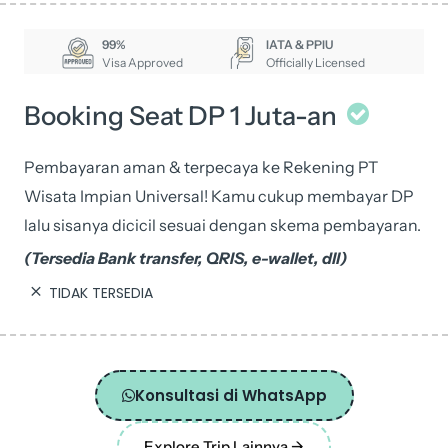
99%
IATA & PPIU
Visa Approved
Officially Licensed
Booking Seat DP 1 Juta-an
Pembayaran aman & terpecaya ke Rekening PT
Wisata Impian Universal! Kamu cukup membayar DP
lalu sisanya dicicil sesuai dengan skema pembayaran.
(Tersedia Bank transfer, QRIS, e-wallet, dll)
TIDAK TERSEDIA
Konsultasi di WhatsApp
Explore Trip Lainnya ->