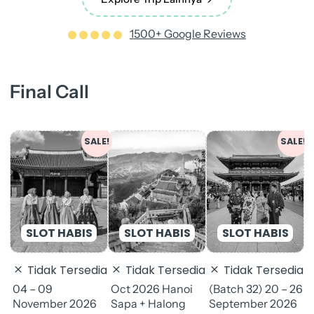
1500+ Google Reviews
Final Call
Original
Current
Original
Curren
SALE!
SALE!
price
price
price
price
was:
is:
was:
is:
(
Rp 14.900.000.
Rp 13.000.000.
Rp 19.900.000.
Rp 18.
S
J
E
R
Tidak Tersedia
Tidak Tersedia
Tidak Tersedia
J
(Batch 32) 20 – 26
04 – 09
Oct 2026 Hanoi
September 2026
November 2026
Sapa + Halong