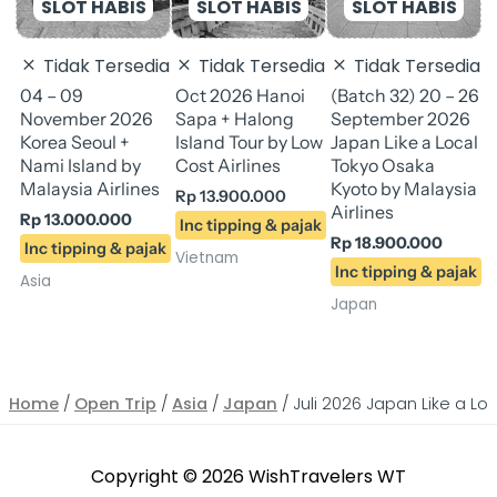
Tidak Tersedia
Tidak Tersedia
Tidak Tersedia
04 – 09
Oct 2026 Hanoi
(Batch 32) 20 – 26
(
November 2026
Sapa + Halong
September 2026
S
Korea Seoul +
Island Tour by Low
Japan Like a Local
J
Nami Island by
Cost Airlines
Tokyo Osaka
E
Malaysia Airlines
Kyoto by Malaysia
Rp
13.900.000
R
Airlines
Rp
13.000.000
Rp
18.900.000
Vietnam
J
Asia
Japan
Home
/
Open Trip
/
Asia
/
Japan
/ Juli 2026 Japan Like a Lo
Copyright © 2026
WishTravelers WT