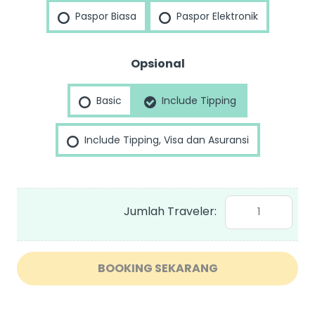
Like
Paspor Biasa
Paspor Elektronik
a
Local
Opsional
Explore
Tokyo
Basic
Include Tipping
quantity
Include Tipping, Visa dan Asuransi
BOOKING SEKARANG