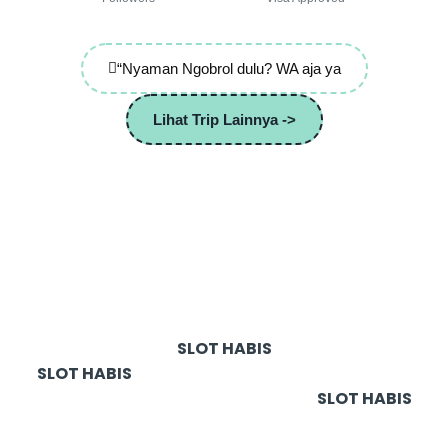
“Nyaman Ngobrol dulu? WA aja ya
Lihat Trip Lainnya ->