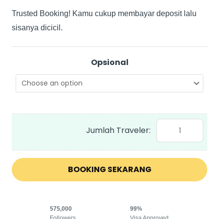
Trusted Booking! Kamu cukup membayar deposit lalu
sisanya dicicil.
19
-
Opsional
27
Nov
2024
Explore
4
Negara
Tan
by
BOOKING SEKARANG
AirAsia
quantity
575,000
99%
Followers
Visa Approved