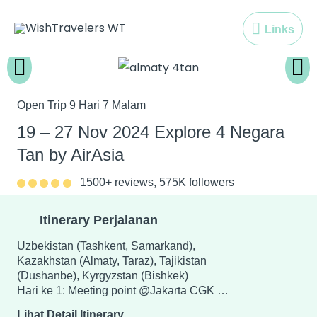
Skip
Links
to
Links
content
Open Trip 9 Hari 7 Malam
19 – 27 Nov 2024 Explore 4 Negara
Tan by AirAsia
1500+ reviews, 575K followers
Itinerary Perjalanan
Uzbekistan (Tashkent, Samarkand),
Kazakhstan (Almaty, Taraz), Tajikistan
(Dushanbe), Kyrgyzstan (Bishkek)
Hari ke 1: Meeting point @Jakarta CGK …
Lihat Detail Itinerary