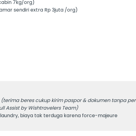
 cabin 7kg/org)
amar sendiri extra Rp 3juta /org)
g
(terima beres cukup kirim paspor & dokumen tanpa per
ull Assist by Wishtravelers Team)
 laundry, biaya tak terduga karena force-majeure