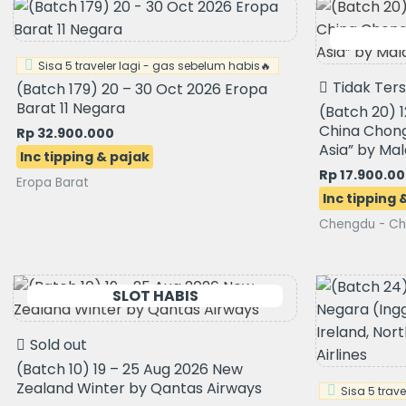
Sisa 5 traveler lagi - gas sebelum habis🔥
Tidak Ter
(Batch 179) 20 – 30 Oct 2026 Eropa
Barat 11 Negara
(Batch 20) 
China Chong
Rp
32.900.000
Asia” by Mal
Rp
17.900.0
Eropa Barat
Chengdu - Ch
Sold out
(Batch 10) 19 – 25 Aug 2026 New
Zealand Winter by Qantas Airways
Sisa 5 trav