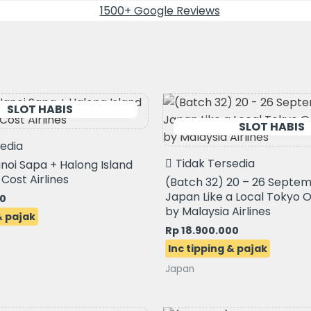
1500+ Google Reviews
Original
Current
price
price
was:
is:
Rp 19.900.000.
Rp 18.900.000
sedia
Tidak Tersedia
noi Sapa + Halong Island
Cost Airlines
(Batch 32) 20 – 26 Septe
Japan Like a Local Tokyo 
00
by Malaysia Airlines
Rp
18.900.000
Japan