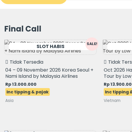
Final Call
Original
Current
SALE!
price
price
was:
is:
Rp 14.900.000.
Rp 13.000.000.
Tidak Tersedia
Tidak Ter
04 – 09 November 2026 Korea Seoul +
Oct 2026 Ha
Nami Island by Malaysia Airlines
Tour by Low 
Rp
13.000.000
Rp
13.900.0
Asia
Vietnam