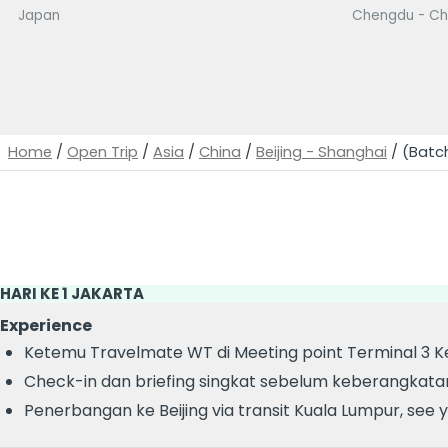
Japan
Chengdu - Ch
Home
/
Open Trip
/
Asia
/
China
/
Beijing - Shanghai
/ (Batch
HARI KE 1 JAKARTA
Experience
Ketemu Travelmate WT di Meeting point Terminal 3 K
Check-in dan briefing singkat sebelum keberangkata
Penerbangan ke Beijing via transit Kuala Lumpur, see y