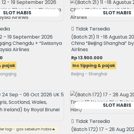
Original
Current
price
price
was:
is:
Rp 15.900.000.
Rp 13.900.000
sedia
Tidak Tersedia
12 – 19 September 2026
(Batch 21) 11 -18 Agustus 2
qing Chengdu + “Swissnya
China “Beijing Shanghai” b
aysia Airlines
Airlines
00
Rp
13.900.000
ongqing
Beijing - Shanghai
Tidak Tersedia
(Batch 172) 17 – 28 Aug 20
eler lagi - gas sebelum habis🔥