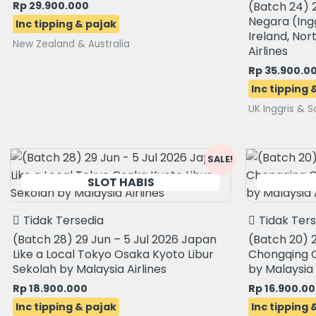
Rp
29.900.000
(Batch 24) 
Negara (Ingg
Ireland, Nor
New Zealand & Australia
Airlines
Rp
35.900.0
UK Inggris & S
Original
Current
Original
SALE!
price
price
price
was:
is:
was:
Rp 19.900.000.
Rp 18.900.000.
Rp 17.600.00
Tidak Tersedia
Tidak Ter
(Batch 28) 29 Jun – 5 Jul 2026 Japan
(Batch 20) 
Like a Local Tokyo Osaka Kyoto Libur
Chongqing C
Sekolah by Malaysia Airlines
by Malaysia 
Rp
18.900.000
Rp
16.900.0