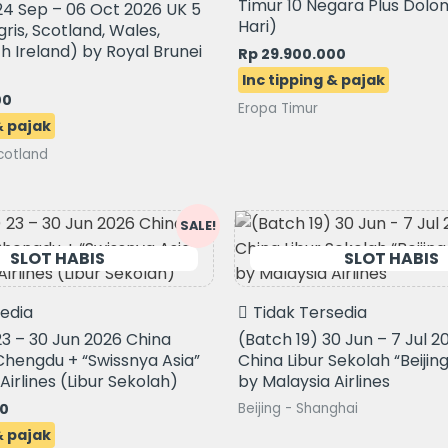
Timur 10 Negara Plus Dolomi
24 Sep – 06 Oct 2026 UK 5
Hari)
ris, Scotland, Wales,
th Ireland) by Royal Brunei
Rp
29.900.000
00
Eropa Timur
cotland
Current
SALE!
price
is:
0.
Rp 16.900.000.
sedia
Tidak Tersedia
23 – 30 Jun 2026 China
(Batch 19) 30 Jun – 7 Jul 2
hengdu + “Swissnya Asia”
China Libur Sekolah “Beijin
Airlines (Libur Sekolah)
by Malaysia Airlines
00
Beijing - Shanghai