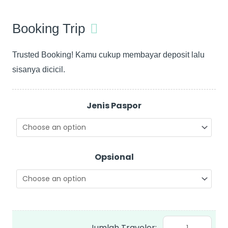
Booking Trip
Trusted Booking! Kamu cukup membayar deposit lalu
sisanya dicicil.
24
-
Jenis Paspor
30
Mar
2026
Opsional
Japan
Like
a
Local
Tokyo