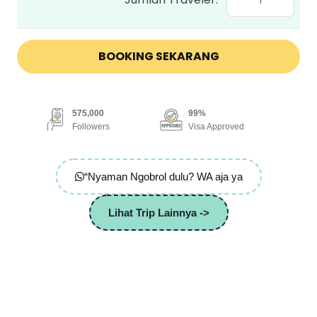
Osaka
Kyoto
Libur
BOOKING SEKARANG
Lebaran
by
Malaysia
575,000
99%
Airlines
Followers
Visa Approved
quantity
“Nyaman Ngobrol dulu? WA aja ya
Lihat Trip Lainnya ->