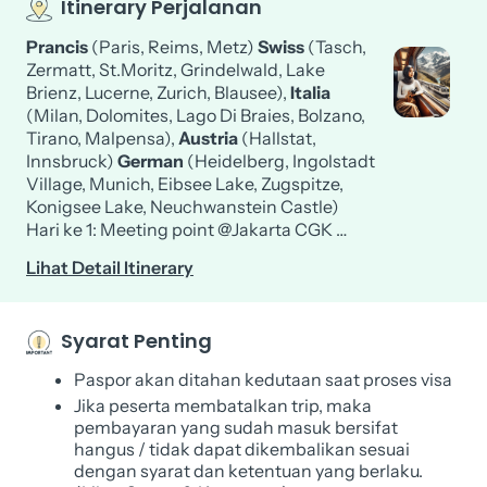
Itinerary Perjalanan
Prancis
(Paris, Reims, Metz)
Swiss
(Tasch,
Zermatt, St.Moritz, Grindelwald, Lake
Brienz, Lucerne, Zurich, Blausee),
Italia
(Milan, Dolomites, Lago Di Braies, Bolzano,
Tirano, Malpensa),
Austria
(Hallstat,
Innsbruck)
German
(Heidelberg, Ingolstadt
Village, Munich, E
ibsee Lake,
Zugspitze,
Konigsee Lake, Neuchwanstein Castle)
Hari ke 1: Meeting point @Jakarta CGK …
Lihat Detail Itinerary
Syarat Penting
Paspor akan ditahan kedutaan saat proses visa
Jika peserta membatalkan trip, maka
pembayaran yang sudah masuk bersifat
hangus / tidak dapat dikembalikan sesuai
dengan syarat dan ketentuan yang berlaku.