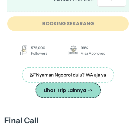
BOOKING SEKARANG
575,000
99%
Followers
Visa Approved
“Nyaman Ngobrol dulu? WA aja ya
Lihat Trip Lainnya ->
Final Call