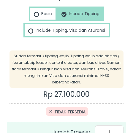
20
Sep
Basic
Incude Tipping
2025
Swiss
Include Tipping, Visa dan Asuransi
Austria
Italy
Jerman
Sudah termasuk tipping wajib. Tipping wajib adalah tips /
by
fee untuk trip leader, content creator, dan bus driver. Namun
tidak termasuk Pengurusan Visa dan Asuransi Travel, harap
Etihad
mengirimkan Visa dan asuransi minimal H-30
Airways
keberangkatan.
quantity
Rp
27.100.000
TIDAK TERSEDIA