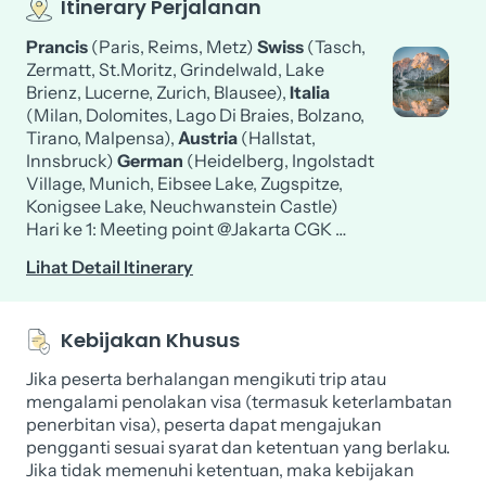
Itinerary Perjalanan
Prancis
(Paris, Reims, Metz)
Swiss
(Tasch,
Zermatt, St.Moritz, Grindelwald, Lake
Brienz, Lucerne, Zurich, Blausee),
Italia
(Milan, Dolomites, Lago Di Braies, Bolzano,
Tirano, Malpensa),
Austria
(Hallstat,
Innsbruck)
German
(Heidelberg, Ingolstadt
Village, Munich, E
ibsee Lake,
Zugspitze,
Konigsee Lake, Neuchwanstein Castle)
Hari ke 1: Meeting point @Jakarta CGK …
Lihat Detail Itinerary
Kebijakan Khusus
Jika peserta berhalangan mengikuti trip atau
mengalami penolakan visa (termasuk keterlambatan
penerbitan visa), peserta dapat mengajukan
pengganti sesuai syarat dan ketentuan yang berlaku.
Jika tidak memenuhi ketentuan, maka kebijakan