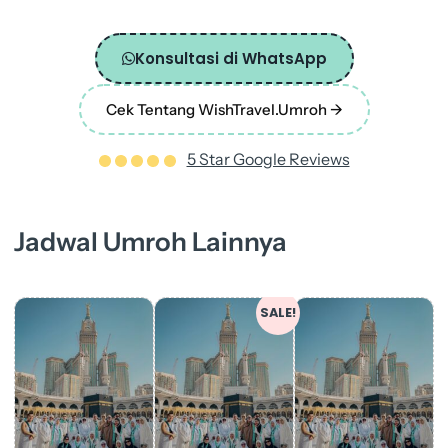
Konsultasi di WhatsApp
Cek Tentang WishTravel.Umroh ->
5 Star Google Reviews
Jadwal Umroh Lainnya
Original
Current
SALE!
price
price
was:
is:
Rp 31.900.000.
Rp 30.900.000.