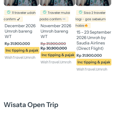
11 traveler udah
Traveler mulai
Sisa 2 traveler
confirm
pada confirm
lagi - gas sebelum
December 2026
November 2026
habis
Umroh bareng
Umroh bareng
15 – 23 September
WT
WT
2026 Umroh by
Saudia Airlines
Rp
31.900.000
Rp
31.900.000
(Direct Flight)
Rp
30.900.000
Rp
31.900.000
WishTravel.Umroh
WishTravel.Umroh
WishTravel.Umroh
Wisata Open Trip