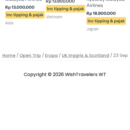
Rp
13.900.000
Airlines
Rp
13.000.000
Rp
18.900.000
Vietnam
Asia
Japan
Home
/
Open Trip
/
Eropa
/
UK Inggris & Scotland
/ 23 Sep 
Copyright © 2026
WishTravelers WT