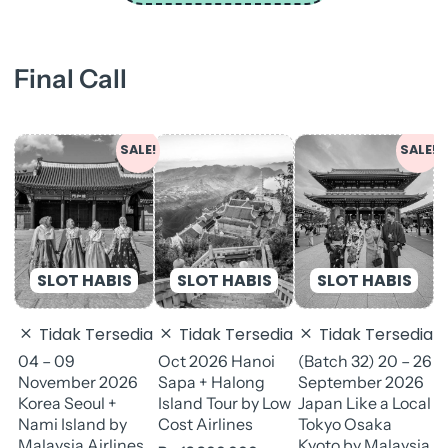
Final Call
Original
Current
Original
Curren
SALE!
SALE!
price
price
price
price
was:
is:
was:
is:
(
Rp 14.900.000.
Rp 13.000.000.
Rp 19.900.000.
Rp 18.
S
J
E
R
Tidak Tersedia
Tidak Tersedia
Tidak Tersedia
J
04 – 09
Oct 2026 Hanoi
(Batch 32) 20 – 26
November 2026
Sapa + Halong
September 2026
Korea Seoul +
Island Tour by Low
Japan Like a Local
Nami Island by
Cost Airlines
Tokyo Osaka
Malaysia Airlines
Kyoto by Malaysia