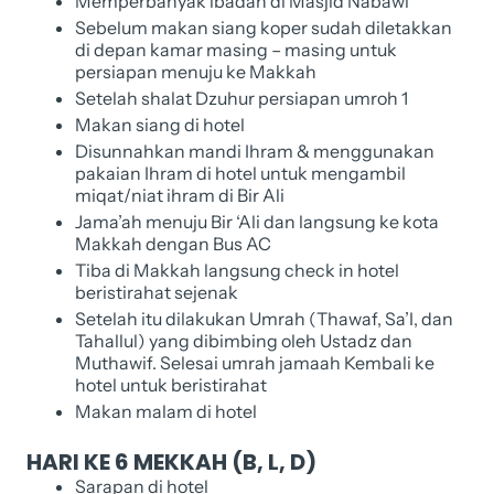
Memperbanyak ibadah di Masjid Nabawi
Sebelum makan siang koper sudah diletakkan
di depan kamar masing – masing untuk
persiapan menuju ke Makkah
Setelah shalat Dzuhur persiapan umroh 1
Makan siang di hotel
Disunnahkan mandi Ihram & menggunakan
pakaian Ihram di hotel untuk mengambil
miqat/niat ihram di Bir Ali
Jama’ah menuju Bir ‘Ali dan langsung ke kota
Makkah dengan Bus AC
Tiba di Makkah langsung check in hotel
beristirahat sejenak
Setelah itu dilakukan Umrah (Thawaf, Sa’I, dan
Tahallul) yang dibimbing oleh Ustadz dan
Muthawif. Selesai umrah jamaah Kembali ke
hotel untuk beristirahat
Makan malam di hotel
HARI KE 6 MEKKAH (B, L, D)
Sarapan di hotel