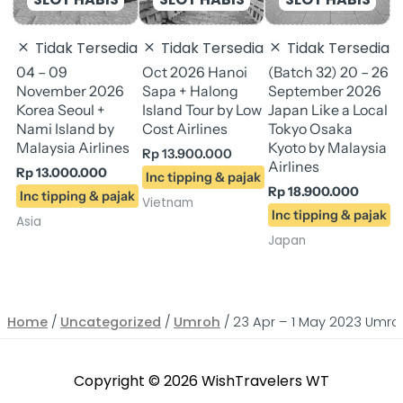
Tidak Tersedia
Tidak Tersedia
Tidak Tersedia
J
04 – 09
Oct 2026 Hanoi
(Batch 32) 20 – 26
November 2026
Sapa + Halong
September 2026
Korea Seoul +
Island Tour by Low
Japan Like a Local
Nami Island by
Cost Airlines
Tokyo Osaka
Malaysia Airlines
Kyoto by Malaysia
Rp
13.900.000
Airlines
Rp
13.000.000
Rp
18.900.000
Vietnam
Asia
Japan
Home
/
Uncategorized
/
Umroh
/ 23 Apr – 1 May 2023 Umr
Copyright © 2026
WishTravelers WT