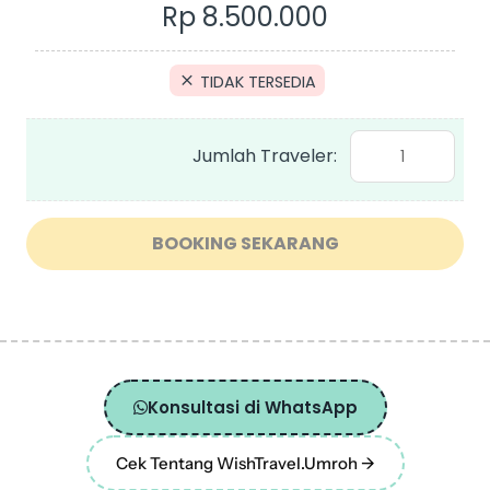
Umroh
Rp
8.500.000
Bareng
WT
TIDAK TERSEDIA
by
Oman
Air
quantity
BOOKING SEKARANG
Konsultasi di WhatsApp
Cek Tentang WishTravel.Umroh ->