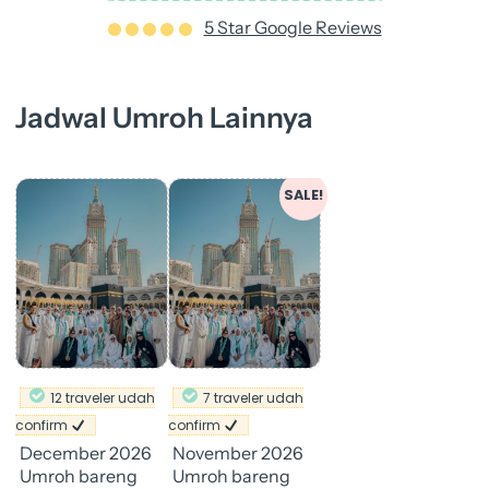
5 Star Google Reviews
Jadwal Umroh Lainnya
Original
Current
SALE!
price
price
was:
is:
Rp 31.900.000.
Rp 30.900.000.
12 traveler udah
7 traveler udah
confirm
confirm
December 2026
November 2026
Umroh bareng
Umroh bareng