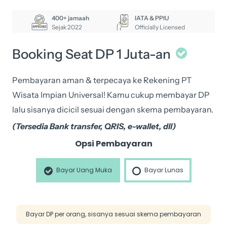
400+ jamaah
IATA & PPIU
Sejak 2022
Officially Licensed
Booking Seat DP 1 Juta-an
Pembayaran aman & terpecaya ke Rekening PT
Wisata Impian Universal! Kamu cukup membayar DP
lalu sisanya dicicil sesuai dengan skema pembayaran.
(Tersedia Bank transfer, QRIS, e-wallet, dll)
23
Opsi Pembayaran
Apr
Bayar Uang Muka
Bayar Lunas
-
1
May
Bayar DP per orang, sisanya sesuai skema pembayaran
2023