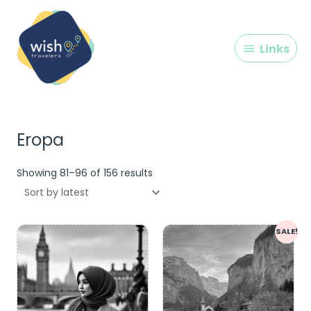
Skip
Links
to
content
Links
Sorted
by
latest
Eropa
Showing 81–96 of 156 results
SALE!